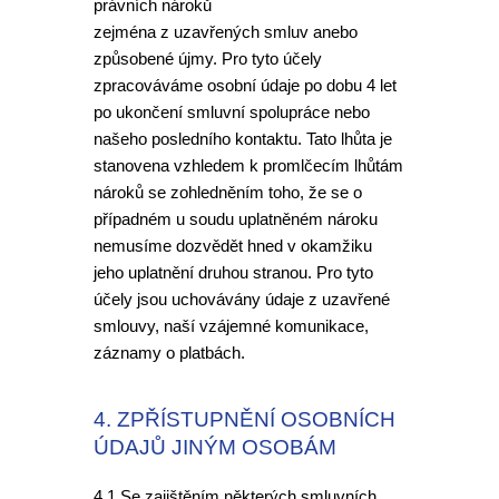
právních nároků
zejména z uzavřených smluv anebo
způsobené újmy. Pro tyto účely
zpracováváme osobní údaje po dobu 4 let
po ukončení smluvní spolupráce nebo
našeho posledního kontaktu. Tato lhůta je
stanovena vzhledem k promlčecím lhůtám
nároků se zohledněním toho, že se o
případném u soudu uplatněném nároku
nemusíme dozvědět hned v okamžiku
jeho uplatnění druhou stranou. Pro tyto
účely jsou uchovávány údaje z uzavřené
smlouvy, naší vzájemné komunikace,
záznamy o platbách.
4. ZPŘÍSTUPNĚNÍ OSOBNÍCH
ÚDAJŮ JINÝM OSOBÁM
4.1 Se zajištěním některých smluvních