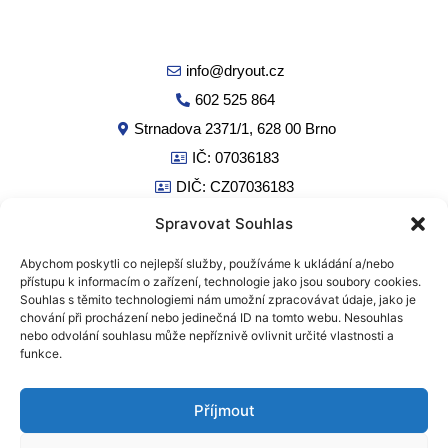
info@dryout.cz
602 525 864
Strnadova 2371/1, 628 00 Brno
IČ: 07036183
DIČ: CZ07036183
Spravovat Souhlas
Obchodní podmínky
Abychom poskytli co nejlepší služby, používáme k ukládání a/nebo
přístupu k informacím o zařízení, technologie jako jsou soubory cookies.
GDPR
Souhlas s těmito technologiemi nám umožní zpracovávat údaje, jako je
Cookies
chování při procházení nebo jedinečná ID na tomto webu. Nesouhlas
nebo odvolání souhlasu může nepříznivě ovlivnit určité vlastnosti a
Dryout s.r.o. - zapsaná v obchodním rejstříku vedeném Krajským
funkce.
soudem v Brně, v oddílu C, vložce 105779
Příjmout