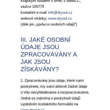
Krajským soudem v Brně, v oddílu C,
vložce 105779
kontaktní e-mail:
info@dryout.cz
webové stránky:
www.dryout.cz
(dále jen „správce osobních údajů“)
III. JAKÉ OSOBNÍ
ÚDAJE JSOU
ZPRACOVÁVÁNY A
JAK JSOU
ZÍSKÁVÁNY?
1. Zpracovávány jsou údaje, které sami
poskytnete, my sami aktivně žádné údaje
o Vás nevyhledáváme a nezpracováváme.
Jedná se zejména o poskytnutí údajů
vyplněním kontaktního formuláře na
www.dryout.cz
.